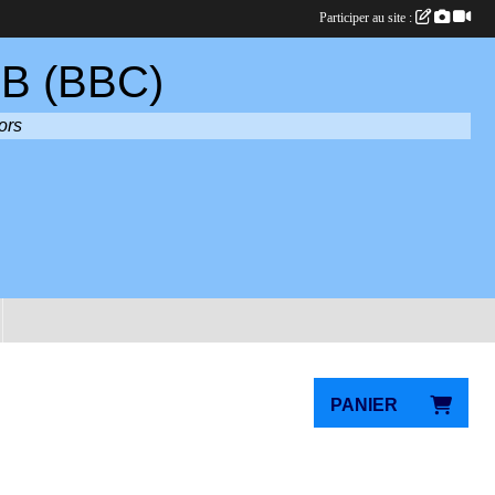
Participer au site :
B (BBC)
ors
PANIER