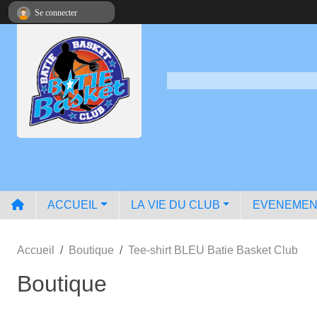
Panneau de gestion des cookies
Se connecter
ACCUEIL
LA VIE DU CLUB
EVENEMEN
Accueil
Boutique
Tee-shirt BLEU Batie Basket Club
Boutique