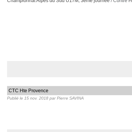
Championnat Alpes du Sud U17M, 3ème journée
/ Contre
H
CTC Hte Provence
Publié le
15 nov. 2018
par
Pierre SAVINA