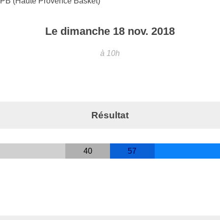
PB (Haute Provence Basket)
Le
dimanche
18
nov.
2018
à 10h
Résultat
40
57