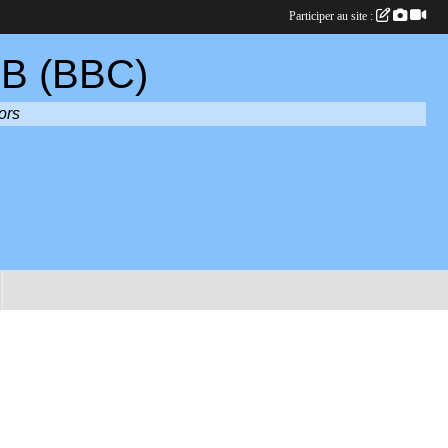
Participer au site :
B (BBC)
ors