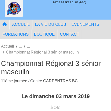
Panneau de gestion des cookies
BATIE BASKET CLUB (BBC)
ACCUEIL
LA VIE DU CLUB
EVENEMENTS
FORMATIONS
BOUTIQUE
CONTACT
Accueil
Championnat Régional 3 sénior masculin
Championnat Régional 3 sénior
masculin
11ème journée
/ Contre
CARPENTRAS BC
Le
dimanche
03
mars
2019
à 14h