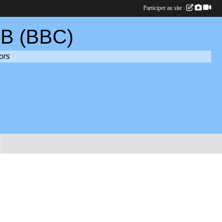
Participer au site :
B (BBC)
ors