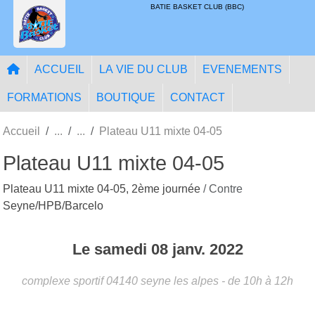
Panneau de gestion des cookies
BATIE BASKET CLUB (BBC)
ACCUEIL
LA VIE DU CLUB
EVENEMENTS
FORMATIONS
BOUTIQUE
CONTACT
Accueil
Plateau U11 mixte 04-05
Plateau U11 mixte 04-05
Plateau U11 mixte 04-05, 2ème journée
/ Contre
Seyne/HPB/Barcelo
Le
samedi
08
janv.
2022
complexe sportif
04140
seyne les alpes
- de 10h à 12h