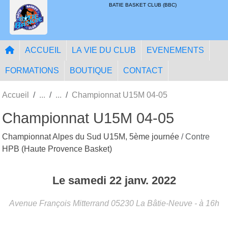
Panneau de gestion des cookies
BATIE BASKET CLUB (BBC)
ACCUEIL
LA VIE DU CLUB
EVENEMENTS
FORMATIONS
BOUTIQUE
CONTACT
Accueil
Championnat U15M 04-05
Championnat U15M 04-05
Championnat Alpes du Sud U15M, 5ème journée
/ Contre
HPB (Haute Provence Basket)
Le
samedi
22
janv.
2022
Avenue François Mitterrand
05230
La Bâtie-Neuve
- à 16h