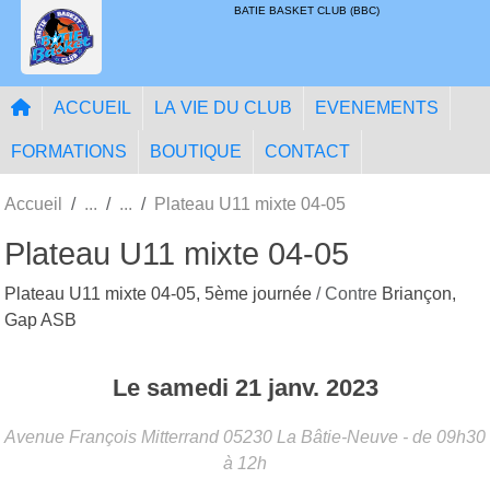
Panneau de gestion des cookies
BATIE BASKET CLUB (BBC)
ACCUEIL
LA VIE DU CLUB
EVENEMENTS
FORMATIONS
BOUTIQUE
CONTACT
Accueil
Plateau U11 mixte 04-05
Plateau U11 mixte 04-05
Plateau U11 mixte 04-05, 5ème journée
/ Contre
Briançon,
Gap ASB
Le
samedi
21
janv.
2023
Avenue François Mitterrand
05230
La Bâtie-Neuve
- de 09h30
à 12h