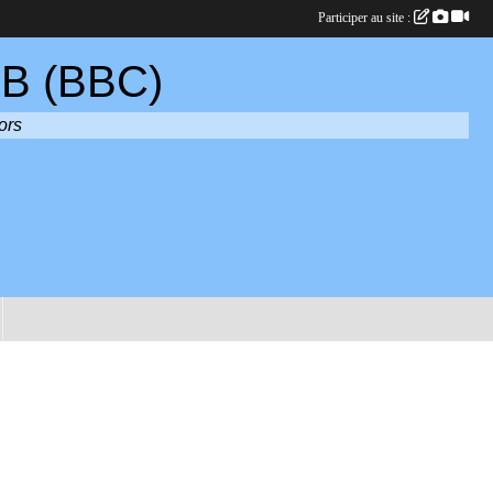
Participer au site :
B (BBC)
ors