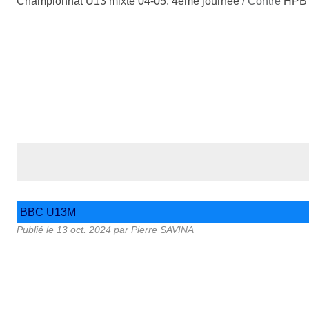
Championnat U13 mixte 04-05, 4ème journée
/ Contre
HPB 
BBC U13M
Publié le
13 oct. 2024
par
Pierre SAVINA