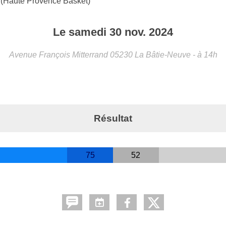
(Haute Provence Basket)
Le
samedi
30
nov.
2024
Avenue François Mitterrand
05230
La Bâtie-Neuve
- à 14h
Résultat
75
52