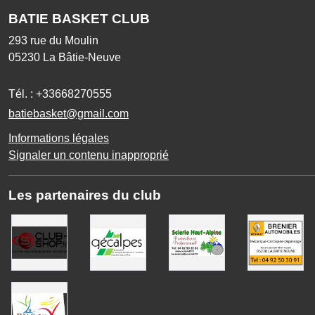
BATIE BASKET CLUB
293 rue du Moulin
05230
La Bâtie-Neuve
Tél. :
+33668270555
batiebasket@gmail.com
Informations légales
Signaler un contenu inapproprié
Les partenaires du club