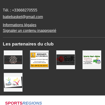
Tél. :
+33668270555
batiebasket@gmail.com
Informations légales
Signaler un contenu inapproprié
Les partenaires du club
SPORTS
REGIONS