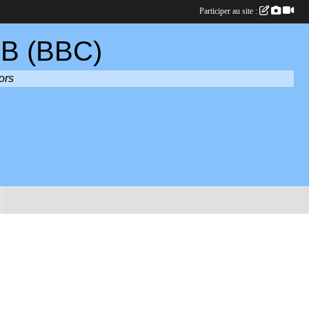
Participer au site :
B (BBC)
ors