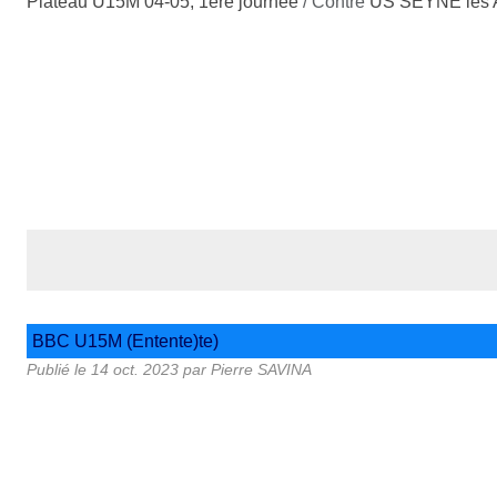
Plateau U15M 04-05, 1ère journée
/ Contre
US SEYNE les 
BBC U15M (Entente)te)
Publié le
14 oct. 2023
par
Pierre SAVINA