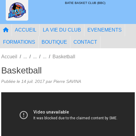
Panneau de gestion des cookies
BATIE BASKET CLUB (BBC)
ACCUEIL
LA VIE DU CLUB
EVENEMENTS
FORMATIONS
BOUTIQUE
CONTACT
Accueil
Basketball
Basketball
Publiée le
14 juil. 2017
par Pierre SAVINA