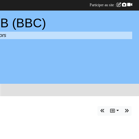
Participer au site :
B (BBC)
ors