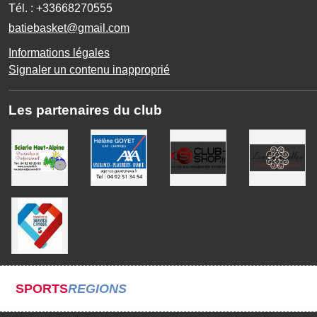
Tél. :
+33668270555
batiebasket@gmail.com
Informations légales
Signaler un contenu inapproprié
Les partenaires du club
SPORTS
REGIONS