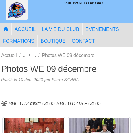
Panneau de gestion des cookies
BATIE BASKET CLUB (BBC)
ACCUEIL
LA VIE DU CLUB
EVENEMENTS
FORMATIONS
BOUTIQUE
CONTACT
Accueil
Photos WE 09 décembre
Photos WE 09 décembre
Publié le
10 déc. 2023
par
Pierre SAVINA
BBC U13 mixte 04-05
BBC U15/18 F 04-05